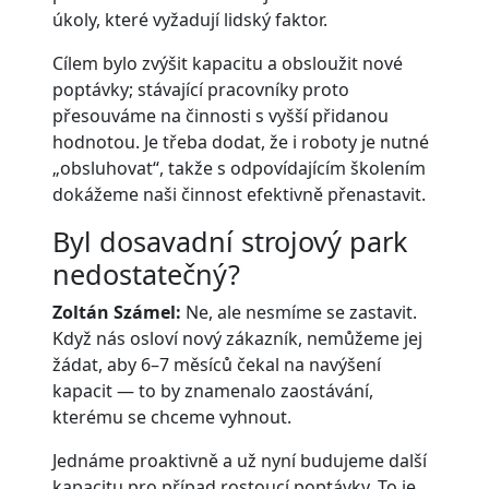
úkoly, které vyžadují lidský faktor.
Cílem bylo zvýšit kapacitu a obsloužit nové
poptávky; stávající pracovníky proto
přesouváme na činnosti s vyšší přidanou
hodnotou. Je třeba dodat, že i roboty je nutné
„obsluhovat“, takže s odpovídajícím školením
dokážeme naši činnost efektivně přenastavit.
Byl dosavadní strojový park
nedostatečný?
Zoltán Számel:
Ne, ale nesmíme se zastavit.
Když nás osloví nový zákazník, nemůžeme jej
žádat, aby 6–7 měsíců čekal na navýšení
kapacit — to by znamenalo zaostávání,
kterému se chceme vyhnout.
Jednáme proaktivně a už nyní budujeme další
kapacitu pro případ rostoucí poptávky. To je