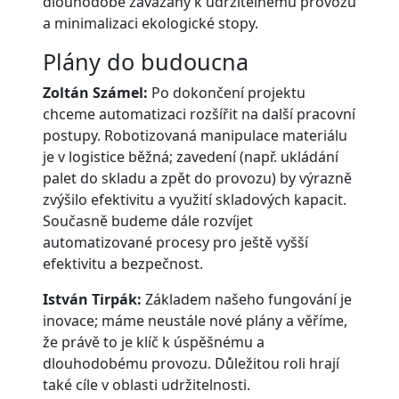
dlouhodobě zavázány k udržitelnému provozu
a minimalizaci ekologické stopy.
Plány do budoucna
Zoltán Számel:
Po dokončení projektu
chceme automatizaci rozšířit na další pracovní
postupy. Robotizovaná manipulace materiálu
je v logistice běžná; zavedení (např. ukládání
palet do skladu a zpět do provozu) by výrazně
zvýšilo efektivitu a využití skladových kapacit.
Současně budeme dále rozvíjet
automatizované procesy pro ještě vyšší
efektivitu a bezpečnost.
István Tirpák:
Základem našeho fungování je
inovace; máme neustále nové plány a věříme,
že právě to je klíč k úspěšnému a
dlouhodobému provozu. Důležitou roli hrají
také cíle v oblasti udržitelnosti.