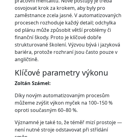
pracovní mentalitu. Nové postupy je třeba
osvojovat krok za krokem, aby byly pro
zaměstnance zcela jasné. V automatizovaných
procesech rozhoduje každý detail; odchylka
od plánu může způsobit větší problémy či
finanční škody. Proto je klíčové dobře
strukturované školení. Výzvou bývá i jazyková
bariéra, protože rozhraní jsou často pouze v
angličtině.
Klíčové parametry výkonu
Zoltán Számel:
Díky novým automatizovaným procesům
můžeme zvýšit výkon myček na 100–150 %
oproti současným 60–80 %.
Významné je také to, že téměř mizí prostoje —
není nutné stroje odstavovat při střídání
směn.