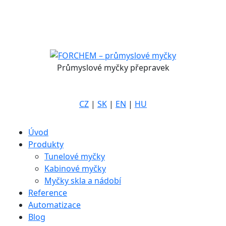
Průmyslové myčky přepravek
CZ
|
SK
|
EN
|
HU
Úvod
Produkty
Tunelové myčky
Kabinové myčky
Myčky skla a nádobí
Reference
Automatizace
Blog