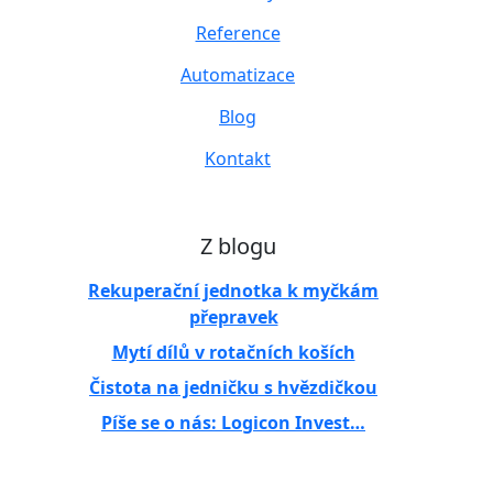
Reference
Automatizace
Blog
Kontakt
Z blogu
Rekuperační jednotka k myčkám
přepravek
Mytí dílů v rotačních koších
Čistota na jedničku s hvězdičkou
Píše se o nás: Logicon Invest…