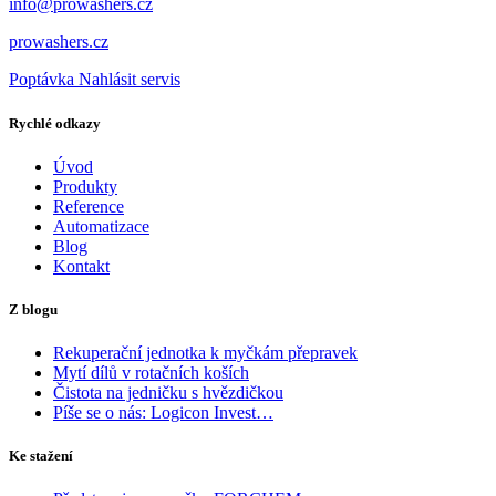
info@prowashers.cz
prowashers.cz
Poptávka
Nahlásit servis
Rychlé odkazy
Úvod
Produkty
Reference
Automatizace
Blog
Kontakt
Z blogu
Rekuperační jednotka k myčkám přepravek
Mytí dílů v rotačních koších
Čistota na jedničku s hvězdičkou
Píše se o nás: Logicon Invest…
Ke stažení