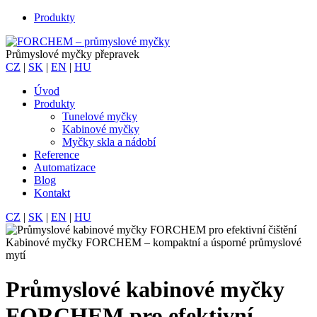
Produkty
Průmyslové myčky přepravek
CZ
|
SK
|
EN
|
HU
Úvod
Produkty
Tunelové myčky
Kabinové myčky
Myčky skla a nádobí
Reference
Automatizace
Blog
Kontakt
CZ
|
SK
|
EN
|
HU
Kabinové myčky FORCHEM – kompaktní a úsporné průmyslové
mytí
Průmyslové kabinové myčky
FORCHEM pro efektivní